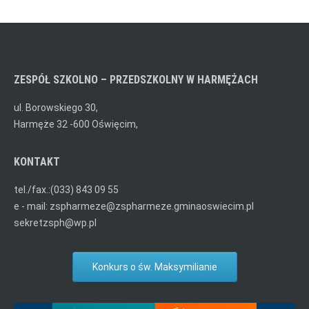
ZESPÓŁ SZKOLNO – PRZEDSZKOLNY W HARMĘŻACH
ul. Borowskiego 30,
Harmęże 32 -600 Oświęcim,
KONTAKT
tel./fax.:(033) 843 09 55
e - mail: zspharmeze@zspharmeze.gminaoswiecim.pl
sekretzsph@wp.pl
Konkurs o św. Maksymilianie