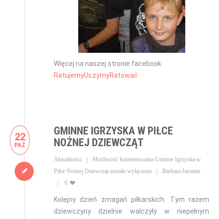
Więcej na naszej stronie facebook:
RatujemyUczymyRatować
GMINNE IGRZYSKA W PIŁCE
22
NOŻNEJ DZIEWCZĄT
PAŹ
Aktualności
Możliwość komentowania
Gminne Igrzyska w
Piłce Nożnej Dziewcząt
została wyłączona
Barbara Jaromin
0
Kolejny dzień zmagań piłkarskich. Tym razem
dziewczyny dzielnie walczyły w niepełnym