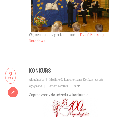
Więcej na naszym facebook’u:
Dzień Edukacji
Narodowej
KONKURS
9
PAŹ
Aktualności
Możliwość komentowania
Konkurs
została
wyłączona
Barbara Jaromin
0
Zapraszamy do udziału w konkursie!