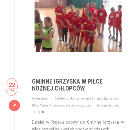
GMINNE IGRZYSKA W PIŁCE
22
NOŻNEJ CHŁOPCÓW.
PAŹ
Aktualności
Możliwość komentowania
Gminne Igrzyska w
Piłce Nożnej Chłopców.
została wyłączona
Barbara Jaromin
0
Dzisiaj w Rajsku odbyły się Gminne Igrzyska w
piłce nożnej halowej chłopców młodszych.