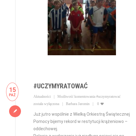
#UCZYMYRATOWAĆ
15
PAŹ
Aktualności
Możliwość komentowania
#uczymyratować
została wyłączona
Barbara Jaromin
0
Już jutro wspólnie z Wielką Orkiestrą Świątecznej
Pomocy bijemy rekord w restytucji krążeniowo –
oddechowej.
Relacja z wydarzenia już niedługo pojawi się na