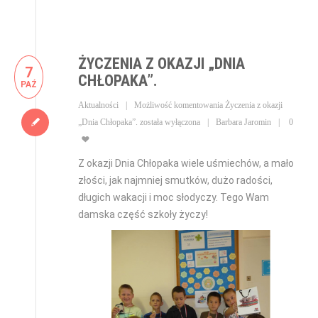
ŻYCZENIA Z OKAZJI „DNIA
7
CHŁOPAKA”.
PAŹ
Aktualności
Możliwość komentowania
Życzenia z okazji
„Dnia Chłopaka”.
została wyłączona
Barbara Jaromin
0
Z okazji Dnia Chłopaka wiele uśmiechów, a mało
złości, jak najmniej smutków, dużo radości,
długich wakacji i moc słodyczy. Tego Wam
damska część szkoły życzy!