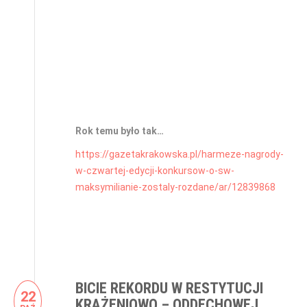
Rok temu było tak…
https://gazetakrakowska.pl/harmeze-nagrody-
w-czwartej-edycji-konkursow-o-sw-
maksymilianie-zostaly-rozdane/ar/12839868
BICIE REKORDU W RESTYTUCJI
22
KRĄŻENIOWO – ODDECHOWEJ.