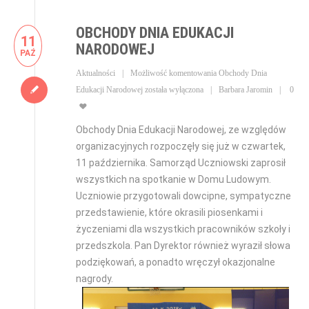
OBCHODY DNIA EDUKACJI
11
NARODOWEJ
PAŹ
Aktualności
Możliwość komentowania
Obchody Dnia
Edukacji Narodowej
została wyłączona
Barbara Jaromin
0
Obchody Dnia Edukacji Narodowej, ze względów
organizacyjnych rozpoczęły się już w czwartek,
11 października. Samorząd Uczniowski zaprosił
wszystkich na spotkanie w Domu Ludowym.
Uczniowie przygotowali dowcipne, sympatyczne
przedstawienie, które okrasili piosenkami i
życzeniami dla wszystkich pracowników szkoły i
przedszkola. Pan Dyrektor również wyraził słowa
podziękowań, a ponadto wręczył okazjonalne
nagrody.