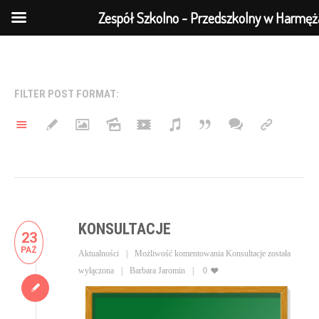
Zespół Szkolno - Przedszkolny w Harmęż
FILTER POST FORMAT:
KONSULTACJE
23
PAŹ
Aktualności
Możliwość komentowania
Konsultacje
została
wyłączona
Barbara Jaromin
0