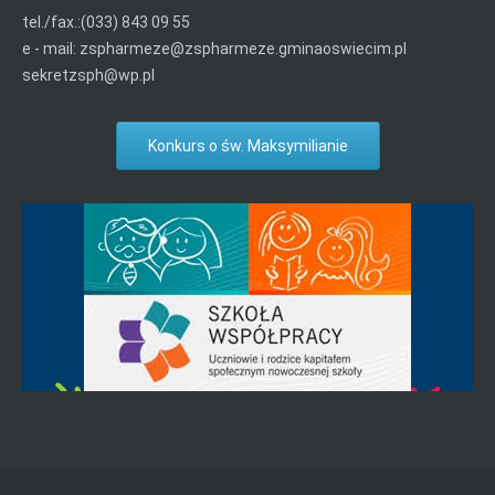
tel./fax.:(033) 843 09 55
e - mail: zspharmeze@zspharmeze.gminaoswiecim.pl
sekretzsph@wp.pl
Konkurs o św. Maksymilianie