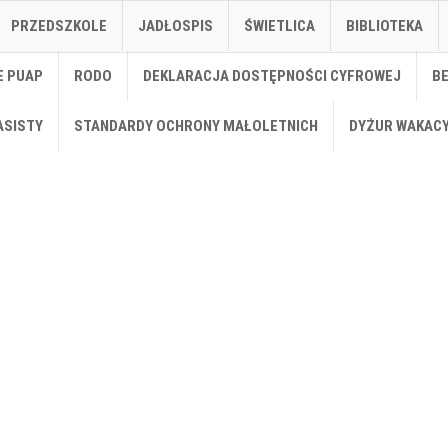
PRZEDSZKOLE
JADŁOSPIS
ŚWIETLICA
BIBLIOTEKA
E PUAP
RODO
DEKLARACJA DOSTĘPNOŚCI CYFROWEJ
B
ASISTY
STANDARDY OCHRONY MAŁOLETNICH
DYŻUR WAKAC