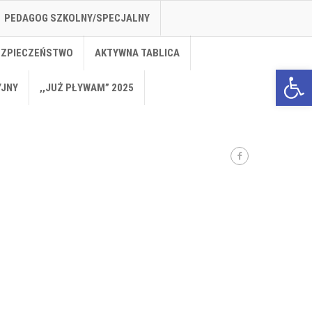
PEDAGOG SZKOLNY/SPECJALNY
EZPIECZEŃSTWO
AKTYWNA TABLICA
Open 
YJNY
,,JUŻ PŁYWAM” 2025