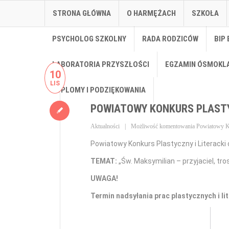
STRONA GŁÓWNA
O HARMĘŻACH
SZKOŁA
PSYCHOLOG SZKOLNY
RADA RODZICÓW
BIP 
LABORATORIA PRZYSZŁOŚCI
EGZAMIN ÓSMOKL
10
LIS
DYPLOMY I PODZIĘKOWANIA
POWIATOWY KONKURS PLASTYC
Aktualności
Możliwość komentowania
Powiatowy Ko
Powiatowy Konkurs Plastyczny i Literack
TEMAT:
„Św. Maksymilian – przyjaciel, tros
UWAGA!
Termin nadsyłania prac plastycznych i li