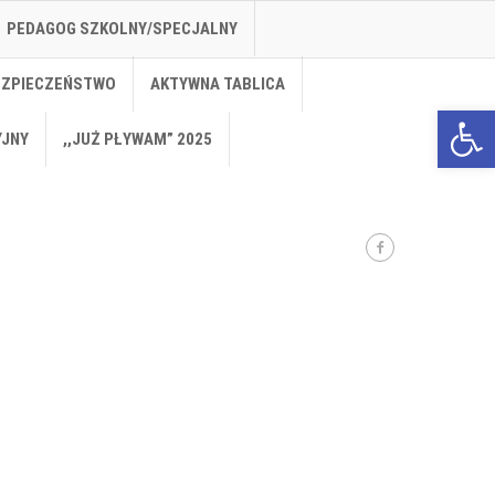
PEDAGOG SZKOLNY/SPECJALNY
EZPIECZEŃSTWO
AKTYWNA TABLICA
Open 
YJNY
,,JUŻ PŁYWAM” 2025
o