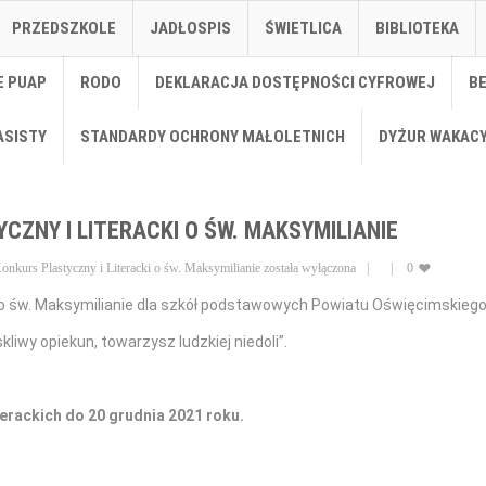
PRZEDSZKOLE
JADŁOSPIS
ŚWIETLICA
BIBLIOTEKA
E PUAP
RODO
DEKLARACJA DOSTĘPNOŚCI CYFROWEJ
B
ASISTY
STANDARDY OCHRONY MAŁOLETNICH
DYŻUR WAKAC
ZNY I LITERACKI O ŚW. MAKSYMILIANIE
nkurs Plastyczny i Literacki o św. Maksymilianie
została wyłączona
0
i o św. Maksymilianie dla szkół podstawowych Powiatu Oświęcimskieg
kliwy opiekun, towarzysz ludzkiej niedoli”.
terackich do 20 grudnia 2021 roku.