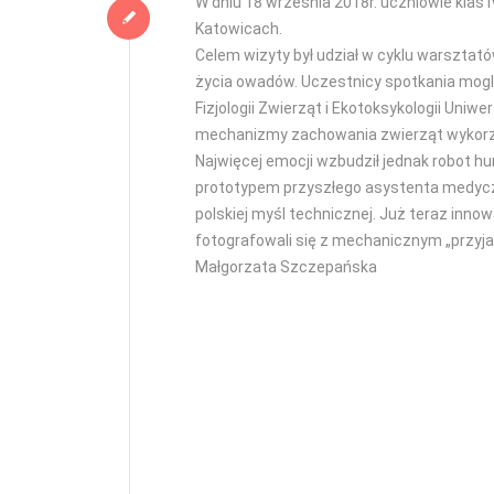
W dniu 18 września 2018r. uczniowie klas 
Katowicach.
Celem wizyty był udział w cyklu warszta
życia owadów. Uczestnicy spotkania mogli
Fizjologii Zwierząt i Ekotoksykologii Uniw
mechanizmy zachowania zwierząt wykorz
Najwięcej emocji wzbudził jednak robot h
prototypem przyszłego asystenta medyczneg
polskiej myśl technicznej. Już teraz inno
fotografowali się z mechanicznym „przyj
Małgorzata Szczepańska