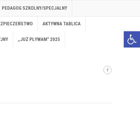
PEDAGOG SZKOLNY/SPECJALNY
EZPIECZEŃSTWO
AKTYWNA TABLICA
Open 
YJNY
,,JUŻ PŁYWAM” 2025