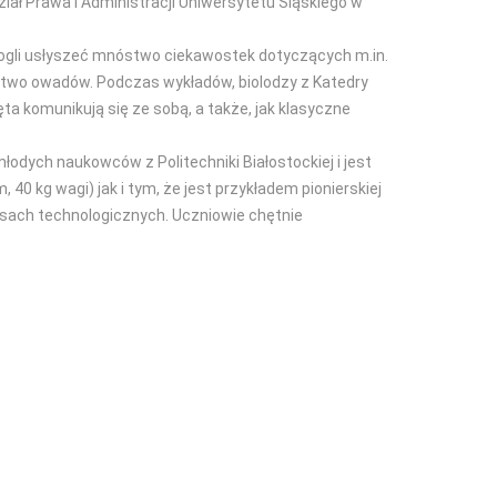
ział Prawa i Administracji Uniwersytetu Śląskiego w
mogli usłyszeć mnóstwo ciekawostek dotyczących m.in.
ństwo owadów. Podczas wykładów, biolodz
y z Katedry
ęta komunikują się ze sobą, a także, jak klasyczne
odych naukowców z Politechniki Białostockiej i jest
0 kg wagi) jak i tym, że jest przykładem pionierskiej
ursach technologicznych. Uczniowie chętnie