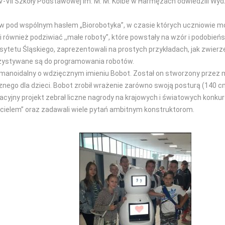
IV-VII Szkoły Podstawowej im. M. M. Kolbe w Harmężach odwiedzili Wyd
tów pod wspólnym hasłem „Biorobotyka”, w czasie których uczniowie 
 również podziwiać ,,małe roboty”, które powstały na wzór i podobie
ersytetu Śląskiego, zaprezentowali na prostych przykładach, jak zwierz
ystywane są do programowania robotów.
umanoidalny o wdzięcznym imieniu Bobot. Został on stworzony przez mł
o dla dzieci. Bobot zrobił wrażenie zarówno swoją posturą (140 cm, 4
wacyjny projekt zebrał liczne nagrody na krajowych i światowych konk
acielem” oraz zadawali wiele pytań ambitnym konstruktorom.