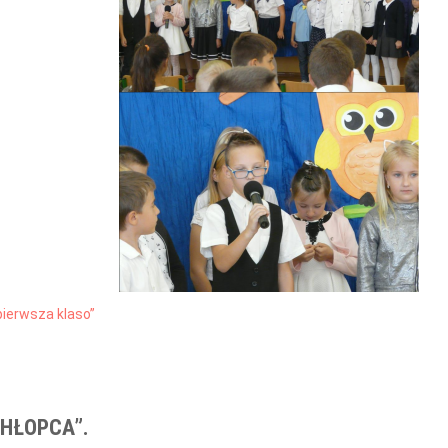
pierwsza klaso”
CHŁOPCA”.