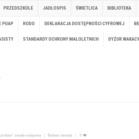
PRZEDSZKOLE
JADŁOSPIS
ŚWIETLICA
BIBLIOTEKA
E PUAP
RODO
DEKLARACJA DOSTĘPNOŚCI CYFROWEJ
B
ASISTY
STANDARDY OCHRONY MAŁOLETNICH
DYŻUR WAKAC
za klaso”
została wyłączona
Barbara Jaromin
0