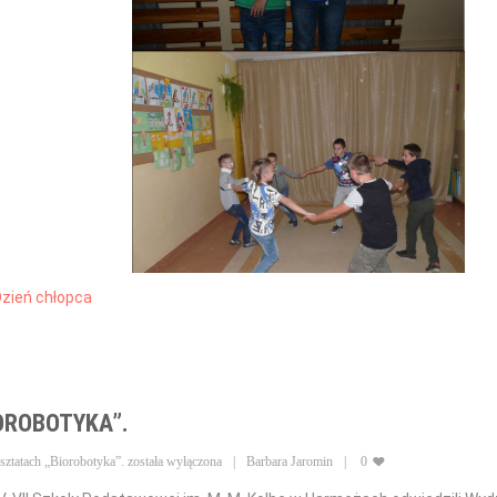
zień chłopca
OROBOTYKA”.
sztatach „Biorobotyka”.
została wyłączona
Barbara Jaromin
0