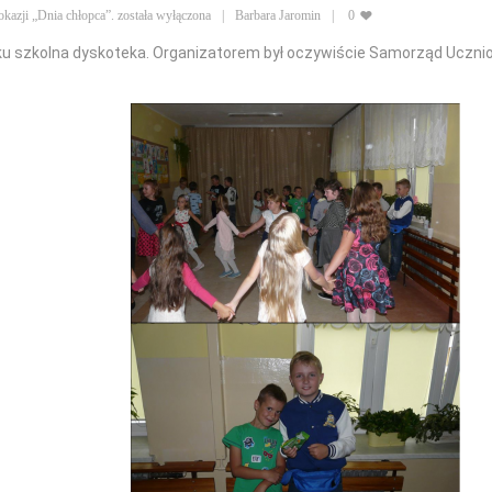
okazji „Dnia chłopca”.
została wyłączona
Barbara Jaromin
0
u szkolna dyskoteka. Organizatorem był oczywiście Samorząd Uczniowsk