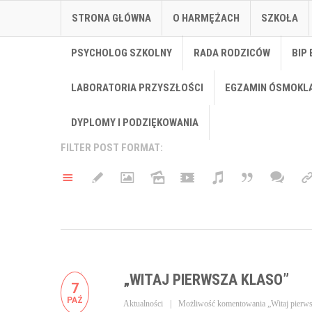
STRONA GŁÓWNA
O HARMĘŻACH
SZKOŁA
PSYCHOLOG SZKOLNY
RADA RODZICÓW
BIP 
LABORATORIA PRZYSZŁOŚCI
EGZAMIN ÓSMOKL
DYPLOMY I PODZIĘKOWANIA
FILTER POST FORMAT:
„WITAJ PIERWSZA KLASO”
7
PAŹ
Aktualności
Możliwość komentowania
„Witaj pierws