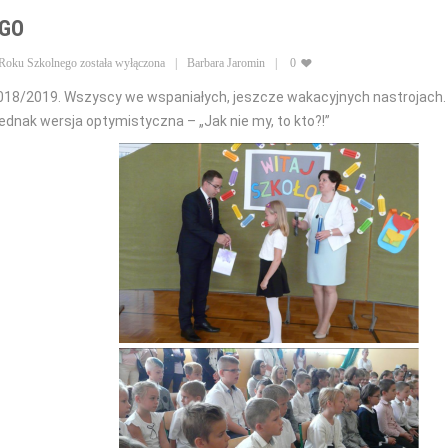
EGO
 Roku Szkolnego
została wyłączona
Barbara Jaromin
0
018/2019. Wszyscy we wspaniałych, jeszcze wakacyjnych nastrojach. R
ednak wersja optymistyczna – „Jak nie my, to kto?!”