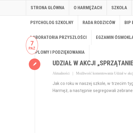
STRONA GŁÓWNA
O HARMĘŻACH
SZKOŁA
PSYCHOLOG SZKOLNY
RADA RODZICÓW
BIP 
LABORATORIA PRZYSZŁOŚCI
EGZAMIN ÓSMOKL
7
PAŹ
DYPLOMY I PODZIĘKOWANIA
UDZIAŁ W AKCJI „SPRZĄTANIE
Aktualności
Możliwość komentowania
Udział w akcj
Jak co roku w naszej szkole, w trzecim ty
Harmęż, a następnie segregowali zebrane