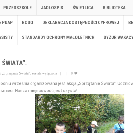
PRZEDSZKOLE
JADŁOSPIS
ŚWIETLICA
BIBLIOTEKA
E PUAP
RODO
DEKLARACJA DOSTĘPNOŚCI CYFROWEJ
B
ASISTY
STANDARDY OCHRONY MAŁOLETNICH
DYŻUR WAKAC
 ŚWIATA”.
i „Sprzątanie Świata”.
została wyłączona
0
godniu września organizowana jest akcja „Sprzątanie Świata”. Ucznio
 śmieci. Nasza miejscowość jest czysta!