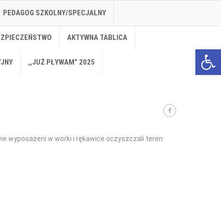
PEDAGOG SZKOLNY/SPECJALNY
EZPIECZEŃSTWO
AKTYWNA TABLICA
Open 
YJNY
,,JUŻ PŁYWAM” 2025
wie wyposażeni w worki i rękawice oczyszczali teren