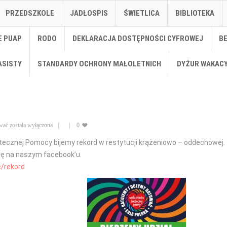
PRZEDSZKOLE
JADŁOSPIS
ŚWIETLICA
BIBLIOTEKA
E PUAP
RODO
DEKLARACJA DOSTĘPNOŚCI CYFROWEJ
B
ASISTY
STANDARDY OCHRONY MAŁOLETNICH
DYŻUR WAKAC
wać
została wyłączona
0
iątecznej Pomocy bijemy rekord w restytucji krążeniowo – oddechowej.
się na naszym facebook’u.
/rekord