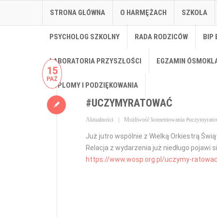
STRONA GŁÓWNA
O HARMĘŻACH
SZKOŁA
PSYCHOLOG SZKOLNY
RADA RODZICÓW
BIP 
LABORATORIA PRZYSZŁOŚCI
EGZAMIN ÓSMOKL
15
PAŹ
DYPLOMY I PODZIĘKOWANIA
#UCZYMYRATOWAĆ
Aktualności
Możliwość komentowania
#uczymyrato
Już jutro wspólnie z Wielką Orkiestrą Św
Relacja z wydarzenia już niedługo pojawi 
https://www.wosp.org.pl/uczymy-ratowac