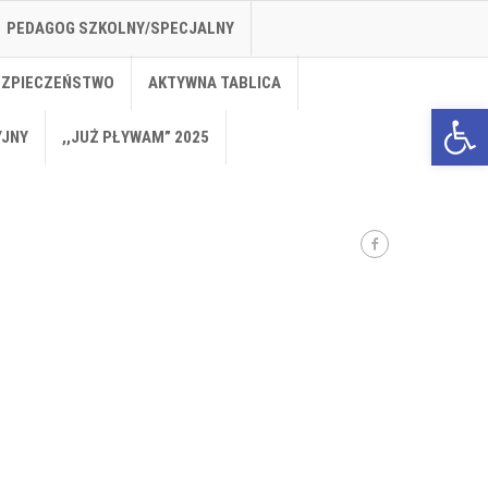
PEDAGOG SZKOLNY/SPECJALNY
EZPIECZEŃSTWO
AKTYWNA TABLICA
Open 
YJNY
,,JUŻ PŁYWAM” 2025