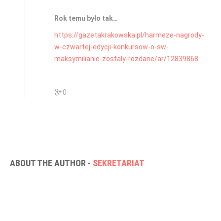
Rok temu było tak…
https://gazetakrakowska.pl/harmeze-nagrody-
w-czwartej-edycji-konkursow-o-sw-
maksymilianie-zostaly-rozdane/ar/12839868
0
ABOUT THE AUTHOR -
SEKRETARIAT