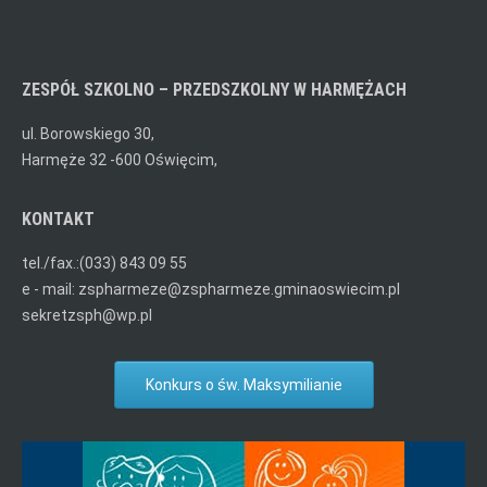
ZESPÓŁ SZKOLNO – PRZEDSZKOLNY W HARMĘŻACH
ul. Borowskiego 30,
Harmęże 32 -600 Oświęcim,
KONTAKT
tel./fax.:(033) 843 09 55
e - mail: zspharmeze@zspharmeze.gminaoswiecim.pl
sekretzsph@wp.pl
Konkurs o św. Maksymilianie