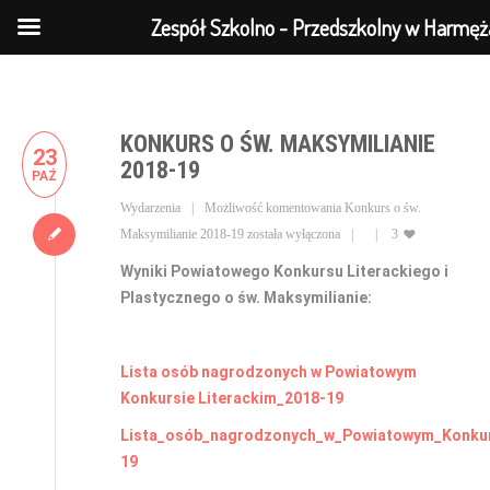
Zespół Szkolno - Przedszkolny w Harmęż
KONKURS O ŚW. MAKSYMILIANIE
23
2018-19
PAŹ
Wydarzenia
Możliwość komentowania
Konkurs o św.
Maksymilianie 2018-19
została wyłączona
3
Wyniki Powiatowego Konkursu Literackiego i
Plastycznego o św. Maksymilianie:
Lista osób nagrodzonych w Powiatowym
Konkursie Literackim_2018-19
Lista_osób_nagrodzonych_w_Powiatowym_Konkur
19