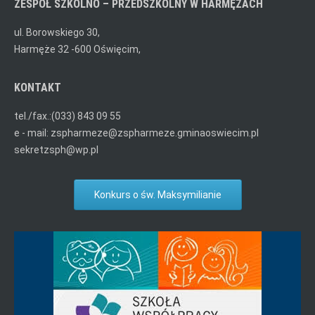
ZESPÓŁ SZKOLNO – PRZEDSZKOLNY W HARMĘŻACH
ul. Borowskiego 30,
Harmęże 32 -600 Oświęcim,
KONTAKT
tel./fax.:(033) 843 09 55
e - mail: zspharmeze@zspharmeze.gminaoswiecim.pl
sekretzsph@wp.pl
Konkurs o św. Maksymilianie