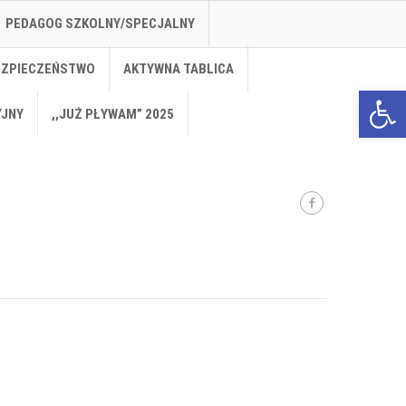
PEDAGOG SZKOLNY/SPECJALNY
EZPIECZEŃSTWO
AKTYWNA TABLICA
Open 
YJNY
,,JUŻ PŁYWAM” 2025