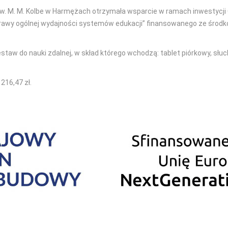
w. M. M. Kolbe w Harmężach otrzymała wsparcie w ramach inwestycji 
poprawy ogólnej wydajności systemów edukacji” finansowanego ze śro
taw do nauki zdalnej, w skład którego wchodzą: tablet piórkowy, słu
216,47 zł.