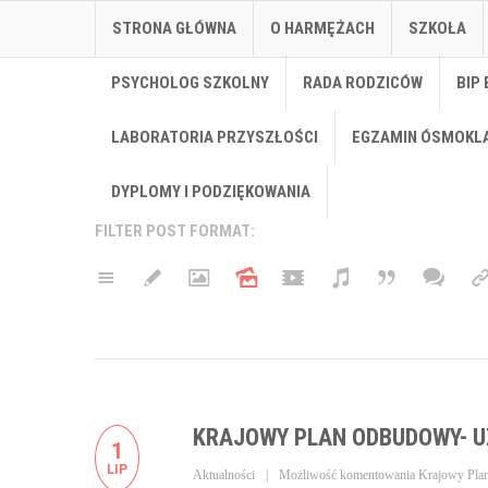
STRONA GŁÓWNA
O HARMĘŻACH
SZKOŁA
PSYCHOLOG SZKOLNY
RADA RODZICÓW
BIP 
LABORATORIA PRZYSZŁOŚCI
EGZAMIN ÓSMOKL
DYPLOMY I PODZIĘKOWANIA
FILTER POST FORMAT:
KRAJOWY PLAN ODBUDOWY- U
1
LIP
Aktualności
Możliwość komentowania
Krajowy Pla