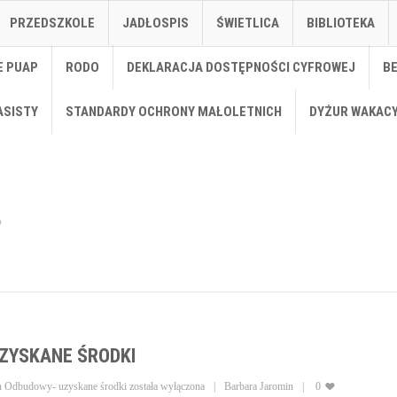
PRZEDSZKOLE
JADŁOSPIS
ŚWIETLICA
BIBLIOTEKA
E PUAP
RODO
DEKLARACJA DOSTĘPNOŚCI CYFROWEJ
B
ASISTY
STANDARDY OCHRONY MAŁOLETNICH
DYŻUR WAKAC
ZYSKANE ŚRODKI
n Odbudowy- uzyskane środki
została wyłączona
Barbara Jaromin
0