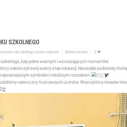
OKU SZKOLNEGO
kończenie roku szkolnego
została wyłączona
Barbara Jaromin
0
u szkolnego, były pełne ważnych i wzruszających momentów.
którzy zakończyli swój ważny etap edukacji. Niezwykle podniosłą chwil
ym najważniejszym symbolem młodszym rocznikom.
odziliśmy całoroczny trud naszych uczniów. Wręczyliśmy świadectwa 