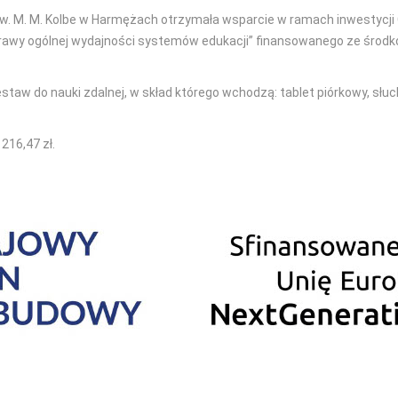
w. M. M. Kolbe w Harmężach otrzymała wsparcie w ramach inwestycji 
poprawy ogólnej wydajności systemów edukacji” finansowanego ze śro
taw do nauki zdalnej, w skład którego wchodzą: tablet piórkowy, słu
216,47 zł.