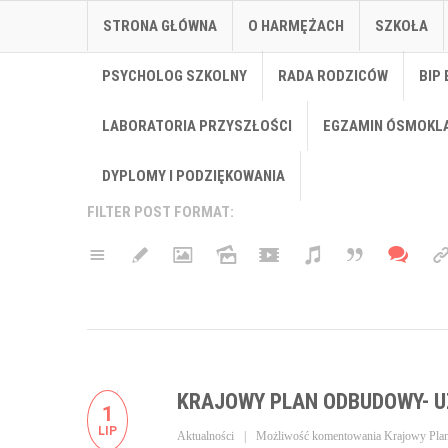
STRONA GŁÓWNA
O HARMĘŻACH
SZKOŁA
PSYCHOLOG SZKOLNY
RADA RODZICÓW
BIP 
LABORATORIA PRZYSZŁOŚCI
EGZAMIN ÓSMOKL
DYPLOMY I PODZIĘKOWANIA
FILTER POST FORMAT:
KRAJOWY PLAN ODBUDOWY- U
1
LIP
Aktualności
Możliwość komentowania
Krajowy Pla