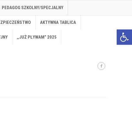
PEDAGOG SZKOLNY/SPECJALNY
EZPIECZEŃSTWO
AKTYWNA TABLICA
Open 
YJNY
,,JUŻ PŁYWAM” 2025