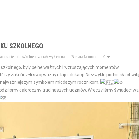
OKU SZKOLNEGO
kończenie roku szkolnego
została wyłączona
Barbara Jaromin
0
u szkolnego, były pełne ważnych i wzruszających momentów.
którzy zakończyli swój ważny etap edukacji. Niezwykle podniosłą chwil
ym najważniejszym symbolem młodszym rocznikom.
odziliśmy całoroczny trud naszych uczniów. Wręczyliśmy świadectwa 