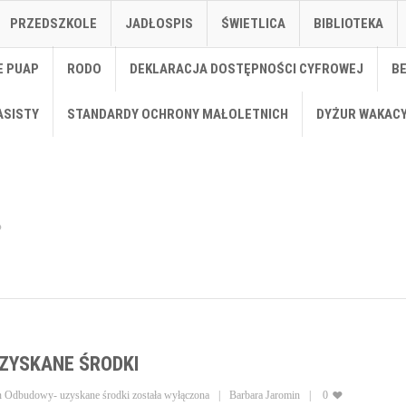
PRZEDSZKOLE
JADŁOSPIS
ŚWIETLICA
BIBLIOTEKA
E PUAP
RODO
DEKLARACJA DOSTĘPNOŚCI CYFROWEJ
B
ASISTY
STANDARDY OCHRONY MAŁOLETNICH
DYŻUR WAKAC
ZYSKANE ŚRODKI
n Odbudowy- uzyskane środki
została wyłączona
Barbara Jaromin
0