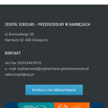
ZESPÓŁ SZKOLNO – PRZEDSZKOLNY W HARMĘŻACH
ul. Borowskiego 30,
Harmęże 32 -600 Oświęcim,
KONTAKT
tel./fax.:(033) 843 09 55
e - mail: zspharmeze@zspharmeze.gminaoswiecim.pl
sekretzsph@wp.pl
Konkurs o św. Maksymilianie