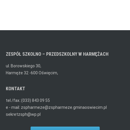
ZESPÓŁ SZKOLNO – PRZEDSZKOLNY W HARMĘŻACH
ul. Borowskiego 30,
Harmęże 32 -600 Oświęcim,
KONTAKT
tel./fax.:(033) 843 09 55
e - mail: zspharmeze@zspharmeze.gminaoswiecim.pl
sekretzsph@wp.pl