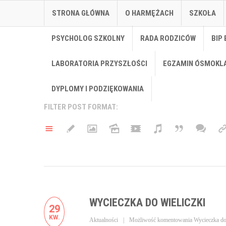
STRONA GŁÓWNA
O HARMĘŻACH
SZKOŁA
PSYCHOLOG SZKOLNY
RADA RODZICÓW
BIP 
LABORATORIA PRZYSZŁOŚCI
EGZAMIN ÓSMOKL
DYPLOMY I PODZIĘKOWANIA
FILTER POST FORMAT:
WYCIECZKA DO WIELICZKI
29
KW.
Aktualności
Możliwość komentowania
Wycieczka do