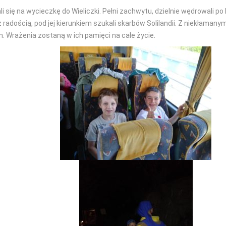
udali się na wycieczkę do Wieliczki. Pełni zachwytu, dzielnie wędrowali po
 radością, pod jej kierunkiem szukali skarbów Solilandii. Z niekłaman
em. Wrażenia zostaną w ich pamięci na całe życie.