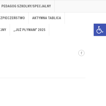
PEDAGOG SZKOLNY/SPECJALNY
EZPIECZEŃSTWO
AKTYWNA TABLICA
Open 
YJNY
,,JUŻ PŁYWAM” 2025