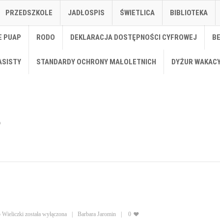
PRZEDSZKOLE
JADŁOSPIS
ŚWIETLICA
BIBLIOTEKA
E PUAP
RODO
DEKLARACJA DOSTĘPNOŚCI CYFROWEJ
B
ASISTY
STANDARDY OCHRONY MAŁOLETNICH
DYŻUR WAKAC
 Wieliczki
została wyłączona
Barbara Jaromin
0