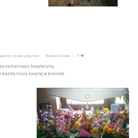
iąteczny
została wyłączona
Barbara Jaromin
0
a na kiermasz świąteczny,
po każdej mszy świętej w kościele