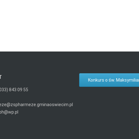
T
Konkurs o św. Maksymilia
(033) 843 09 55
eze@zspharmeze.gminaoswiecim.pl
ph@wp.pl