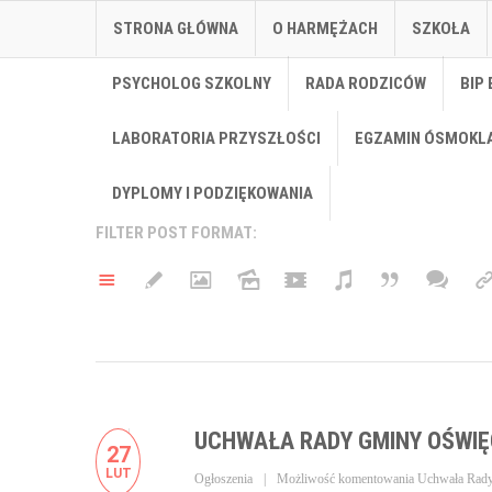
STRONA GŁÓWNA
O HARMĘŻACH
SZKOŁA
PSYCHOLOG SZKOLNY
RADA RODZICÓW
BIP 
LABORATORIA PRZYSZŁOŚCI
EGZAMIN ÓSMOKL
DYPLOMY I PODZIĘKOWANIA
FILTER POST FORMAT:
UCHWAŁA RADY GMINY OŚWIĘ
27
LUT
Ogłoszenia
Możliwość komentowania
Uchwała Rad