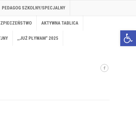
PEDAGOG SZKOLNY/SPECJALNY
EZPIECZEŃSTWO
AKTYWNA TABLICA
Open 
YJNY
,,JUŻ PŁYWAM” 2025