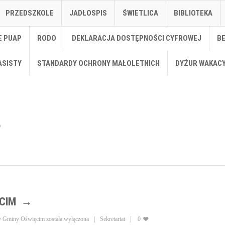
PRZEDSZKOLE
JADŁOSPIS
ŚWIETLICA
BIBLIOTEKA
E PUAP
RODO
DEKLARACJA DOSTĘPNOŚCI CYFROWEJ
B
ASISTY
STANDARDY OCHRONY MAŁOLETNICH
DYŻUR WAKAC
CIM
y Gminy Oświęcim
została wyłączona
Sekretariat
0